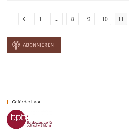
1
…
8
9
10
11
Gehe zur vorherigen Seite
Gefördert Von