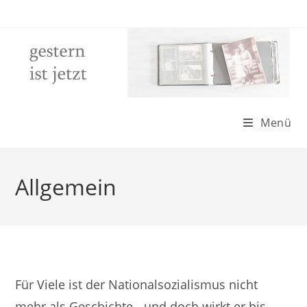
Zum
Inhalt
springen
Menü
Allgemein
Für Viele ist der Nationalsozialismus nicht
mehr als Geschichte - und doch wirkt er bis