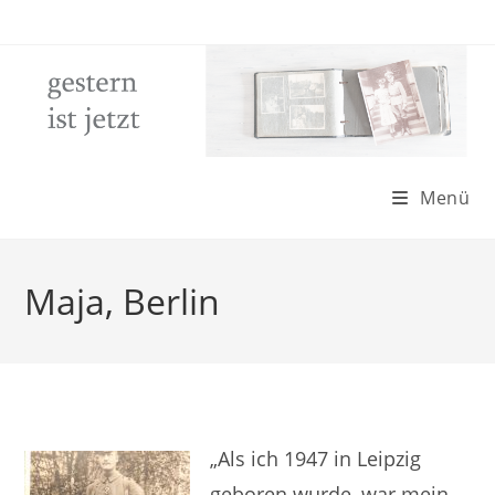
Zum
Inhalt
springen
Menü
Maja, Berlin
„Als ich 1947 in Leipzig
geboren wurde, war mein