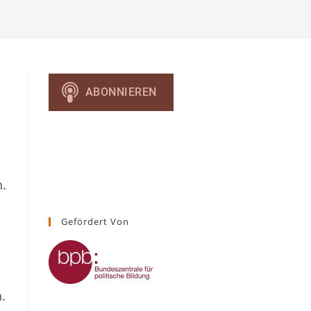
umschalten
n.
Gefördert Von
.