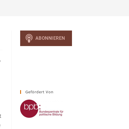
umschalten
b
Gefördert Von
t
e